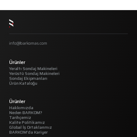
info@barkomas.com
Ürünler
Yeraltı Sondaj Makineleri
Yerüstü Sondaj Makineleri
Sondaj Ekipmanları
Ürün Kataloğu
Ürünler
Hakkımızda
Neden BARKOM?
Tarihçemiz
Kalite Politikamız
Global İş Ortaklarımız
BARKOM’da Kariyer