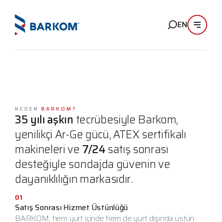
EN
NEDEN
BARKOM?
35 yılı aşkın
tecrübesiyle Barkom,
yenilikçi Ar-Ge gücü, ATEX sertifikalı
makineleri ve
7/24
satış sonrası
desteğiyle sondajda güvenin ve
dayanıklılığın markasıdır.
01
Satış Sonrası Hizmet Üstünlüğü
BARKOM, hem yurt içinde hem de yurt dışında üstün