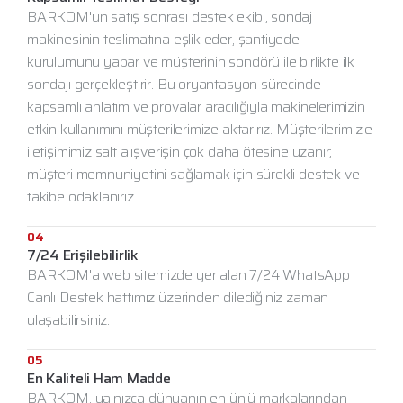
BARKOM'un satış sonrası destek ekibi, sondaj
makinesinin teslimatına eşlik eder, şantiyede
kurulumunu yapar ve müşterinin sondörü ile birlikte ilk
sondajı gerçekleştirir. Bu oryantasyon sürecinde
kapsamlı anlatım ve provalar aracılığıyla makinelerimizin
etkin kullanımını müşterilerimize aktarırız. Müşterilerimizle
iletişimimiz salt alışverişin çok daha ötesine uzanır;
müşteri memnuniyetini sağlamak için sürekli destek ve
takibe odaklanırız.
04
7/24 Erişilebilirlik
BARKOM'a web sitemizde yer alan 7/24 WhatsApp
Canlı Destek hattımız üzerinden dilediğiniz zaman
ulaşabilirsiniz.
05
En Kaliteli Ham Madde
BARKOM, yalnızca dünyanın en ünlü markalarından