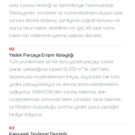
satış sonrası desteği ve hizmetleriyle tanınmaktadır.
Teknisyenler, sondörler ve mühendislerden oluşan satış
sonrası destek ekibimiz, şantiyenin coğrafi konumu ne
olursa olsun haber verildikten en geç 48 saat sonra
bakım için makinenin yanına ulaşmış olacaktır.
02
Yedek Parçaya Erişim Kolaylığı
Tüm ürünlerimize ait her türlü yedek parçayı sürekli
olarak sakladığımız toplam 8.200 m²'lik dört farklı
depomuzla müşterilerimizin ihtiyaç duydukları her türlü
yedek parçayı kolayca ve anında temin edebilmelerini
sağlıyoruz. BARKOM’dan sondaj makinesi alan
müşterilerimize içerisinde takım çantaları, tamir takımları
ve filtrelerin bulunduğu ücretsiz yedek parça sandığını
hediye ediyoruz.
03
Kapsamlı Teslimat Desteği