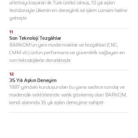
artırmayı başaran ilk Türk üretici olmuş, 10 yılı aşkın
tecrübesiyle ülkenin en deneyimli ısıl işlem uzmanı haline
gelmiştir.
11
Son Teknoloji Tezgâhlar
BARKOM'un yeni model makine ve tezgâhları (CNC,
CMM vb.) üstün performans ve güvenilirlik sağlayan en
son teknolojilerle donatılmıştır.
12
35 Yılı Aşkın Deneyim
1987 yılındaki kuruluşundan bu yana sadece sondaj ve
madencilik sektörlerinde varlık göstermiş olan BARKOM,
kendi alanında 35 yılı aşkın deneyime sahiptir.