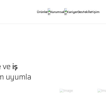
Ürünler
Kurumsal
Kariyer
Destek
İletişim
e
ve
iş
am uyumla