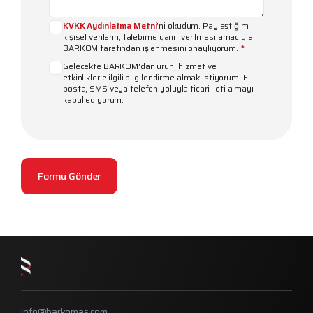
KVKK Aydınlatma Metni
’ni okudum. Paylaştığım
kişisel verilerin, talebime yanıt verilmesi amacıyla
BARKOM tarafından işlenmesini onaylıyorum.
*
Gelecekte BARKOM'dan ürün, hizmet ve
etkinliklerle ilgili bilgilendirme almak istiyorum. E-
posta, SMS veya telefon yoluyla ticari ileti almayı
kabul ediyorum.
info@barkomas.com