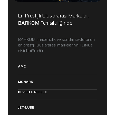
En Prestijli Uluslararası Markalar,
BARKOM
Temsilciliğinde
BARKOM, madencilik ve sondaj sektörünün
en prestijli uluslararası markalarının Türkiye
distribütörüdür.
AMC
MONARK
DEVICO & REFLEX
JET-LUBE