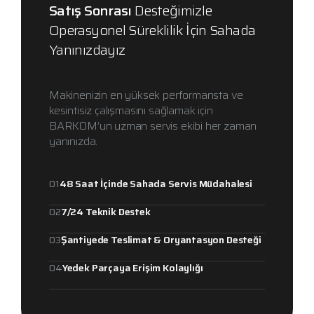
Satış Sonrası
Desteğimizle
Operasyonel Süreklilik İçin Sahada
Yanınızdayız
Makinenizin en yüksek performansta ve
kesintisiz çalışmasını sağlamak için
BARKOM’un uzman servis ekibi her zaman
yanınızda.
01
48 Saat İçinde Sahada Servis Müdahalesi
02
7/24 Teknik Destek
03
Şantiyede Teslimat & Oryantasyon Desteği
04
Yedek Parçaya Erişim Kolaylığı