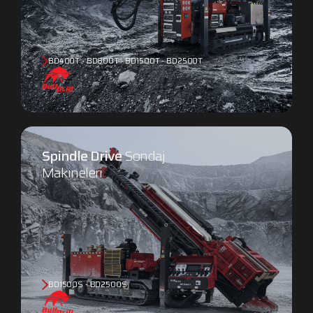
BD400T - BD800T - BD1500T - BD2500T
Spindle Drive
Sondaj
Makineleri
BD1500S - BD2500S