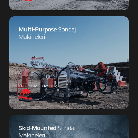
Multi-Purpose
Sondaj
Makineleri
BD1500M - BD2500M
Skid-Mounted
Sondaj
Makineleri