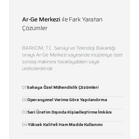
Ar-Ge Merkezi
ile Fark Yaratan
Çözümler
BARKOM, T.C. Sanayi ve Teknoloji Bakanlığı
onaylı Ar-Ge Merkezi sayesinde müşteriye özel
sondaj makinesi tasarlayabilen sayılı
üreticilerdendir.
01
Sahaya Özel Mühendislik Çözümleri
02
Operasyonel Verime Göre Yapılandırma
03
Seri Üretim Dışında Kişiselleştirme İmkânı
04
Yüksek Kaliteli Ham Madde Kullanımı